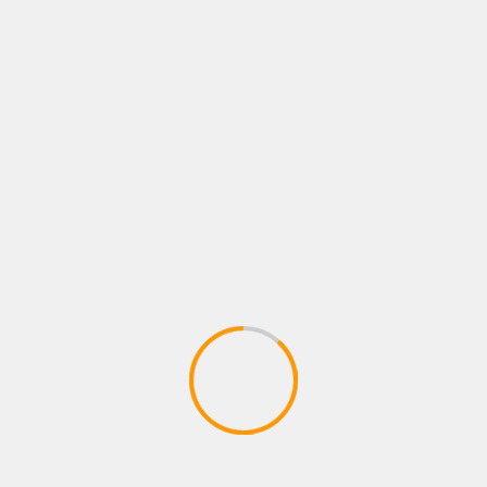
CULTURA
La FILBo consolida la mayor presencia
de editoriales independientes
internacionales en su edición 38
04/05/2026
Juan pablo Galeano
La edición 38 de la FILBo reúne la participación
de 25 países y cerca de 100 expositores
internacionales, consolidándose como...
Anterior
1
2
3
4
5
…
62
Siguiente
BUSCAR