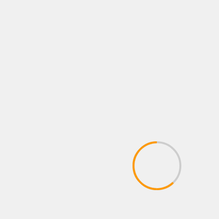
Celebra tus reuniones, fiestas o eventos con el
auténtico sabor que encanta a todos. ¡Haz de
cada ocasión un momento especial con nuestra
lechona!
la mejor lechona de Bogotá
.
Contáctanos
ahora y haz tu pedido.
TE PUEDEN INTERESAR