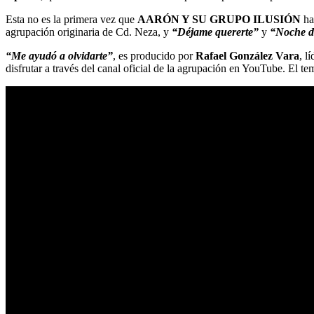
Esta no es la primera vez que
AARÓN Y SU GRUPO ILUSIÓN
ha
agrupación originaria de Cd. Neza, y
“Déjame quererte”
y
“Noche de
“Me ayudó a olvidarte”
, es producido por
Rafael González Vara
, l
disfrutar a través del canal oficial de la agrupación en YouTube. El t