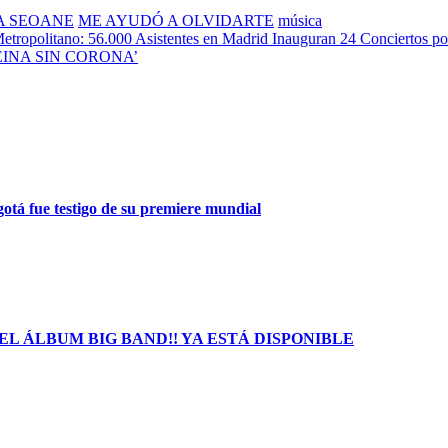
A SEOANE
ME AYUDÓ A OLVIDARTE
música
etropolitano: 56.000 Asistentes en Madrid Inauguran 24 Conciertos p
EINA SIN CORONA’
gotá fue testigo de su premiere mundial
L ÁLBUM BIG BAND!! YA ESTÁ DISPONIBLE