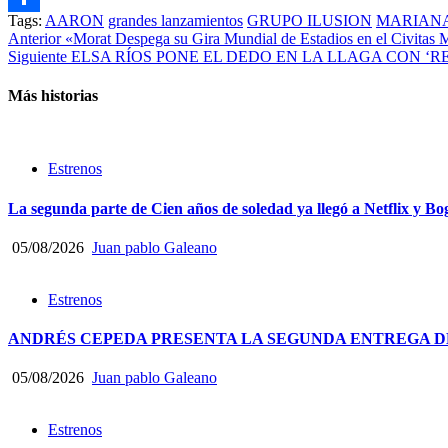
Tags:
AARON
grandes lanzamientos
GRUPO ILUSION
MARIAN
Compartir
Post
Anterior
«Morat Despega su Gira Mundial de Estadios en el Civitas M
Siguiente
ELSA RÍOS PONE EL DEDO EN LA LLAGA CON ‘R
navigation
Más historias
Estrenos
La segunda parte de Cien años de soledad ya llegó a Netflix y Bo
05/08/2026
Juan pablo Galeano
Estrenos
ANDRÉS CEPEDA PRESENTA LA SEGUNDA ENTREGA DE
05/08/2026
Juan pablo Galeano
Estrenos