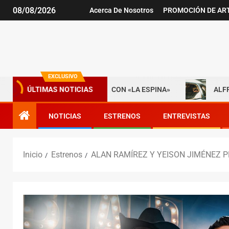
08/08/2026
Acerca De Nosotros
PROMOCIÓN DE AR
EXCLUSIVO
LA INICIA UNA NUEVA ERA CON «LA ESPINA»
ALFREDO OL
ÚLTIMAS NOTICIAS
NOTICIAS
ESTRENOS
ENTREVISTAS
Inicio
Estrenos
ALAN RAMÍREZ Y YEISON JIMÉNEZ 