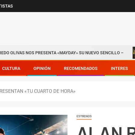
TISTAS
IVAS NOS PRESENTA «MAYDAY» SU NUEVO SENCILLO –
CULTURA
OPINIÓN
RECOMENDADOS
INTERES
PRESENTAN «TU CUARTO DE HORA»
ESTRENOS
ALAN R