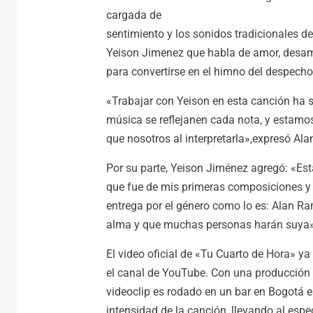
cargada de
sentimiento y los sonidos tradicionales d
Yeison Jimenez que habla de amor, desamo
para convertirse en el himno del despecho
«Trabajar con Yeison en esta canción ha si
música se reflejanen cada nota, y estamo
que nosotros al interpretarla»,expresó Ala
Por su parte, Yeison Jiménez agregó: «Es
que fue de mis primeras composiciones y l
entrega por el género como lo es: Alan Ra
alma y que muchas personas harán suya»
El video oficial de «Tu Cuarto de Hora» ya
el canal de YouTube. Con una producción v
videoclip es rodado en un bar en Bogotá e
intensidad de la canción, llevando al esp