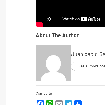
About The Author
Juan pablo G
See author's po
Compartir
Facebook
WhatsApp
Email
Telegram
Compar