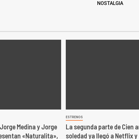
NOSTALGIA
ESTRENOS
 Jorge Medina y Jorge
La segunda parte de Cien 
esentan «Naturalita»,
soledad ya llegó a Netflix y