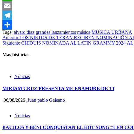
WhatsApp
Email
Telegram
Tags:
alvaro diaz
grandes lanzamientos
música
MUSICA URBANA
Compartir
Post
Anterior
LOS NIETOS DE TERÁN RECIBEN NOMINACIÓN A
Siguiente
CHIQUIS NOMINADA AL LATIN GRAMMY 2024 AL
navigation
Más historias
Noticias
MIRIAM CRUZ PRESENTA ME ENAMORÉ DE TI
06/08/2026
Juan pablo Galeano
Noticias
BACILOS Y BENI CONQUISTAN EL HOT SONG #1 EN CO