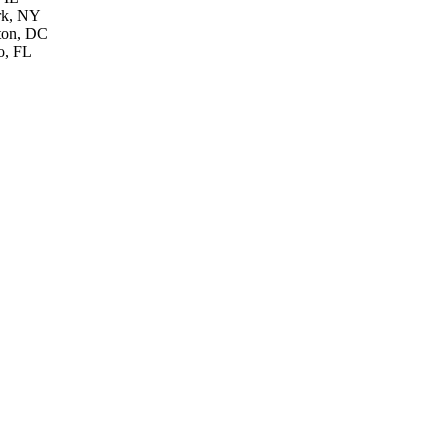
k, NY
, DC
, FL