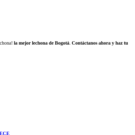
lechona!
la mejor lechona de Bogotá
.
Contáctanos
ahora y haz tu
RECE