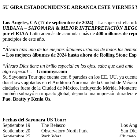
SU GIRA ESTADOUNIDENSE ARRANCA ESTE VIERNES
Los Ángeles, CA (17 de septiembre de 2024)
– La super estrella u
URBANA – SAYONARA
&
MEJOR INTERPRETACIÓN REGG
por el RIAA
Latin además de acumular más de
400 millones de rep
principios de este año.
“Álvaro hizo uno de los mejores álbumes urbanos de todos los tiemp
– Los mejores álbumes de 2024 hasta ahora de Rolling Stone Esp
“Álvaro Díaz tiene un brillo especial en los ojos: sabe que está ante
algo especial”.
–
Grammys.com
Su Sayonara Tour que cuenta con 6 paradas en los EE. UU. ya cuent
dos shows agotados en el Auditorio Nacional de la Ciudad de México,
ciudades fuera de la Ciudad de México, incluyendo Mérida, Monterrey,
también subrayó su impacto global, dejando una impresión duradera e
Pao, Bratty y Kenia Os
.
Fechas del Sayonara US Tour:
Septiembre 19 The Belasco Los Angele
Septiembre 20 Observatory North Park San Dieg
Septiembre 25 Park West Chicago, 