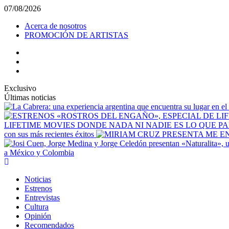
Saltar
07/08/2026
al
Acerca de nosotros
contenido
PROMOCIÓN DE ARTISTAS
facebook
Instagram
YouTube
Exclusivo
Últimas noticias
LIFETIME MOVIES DONDE NADA NI NADIE ES LO QUE P
con sus más recientes éxitos
a México y Colombia
Menú
principal
Noticias
Estrenos
Entrevistas
Cultura
Opinión
Recomendados