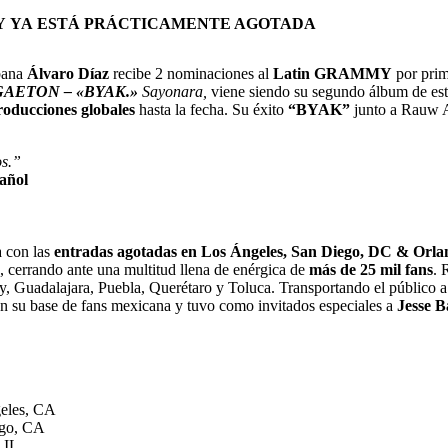
 Y YA ESTÁ PRÁCTICAMENTE AGOTADA
rbana
Álvaro Díaz
recibe 2 nominaciones al
Latin GRAMMY
por prim
AETON – «BYAK.»
Sayonara,
viene siendo su segundo álbum de es
roducciones globales
hasta la fecha. Su éxito
“BYAK”
junto a Rauw 
os.”
añol
a con las
entradas agotadas en Los Ángeles, San Diego, DC & Orl
 cerrando ante una multitud llena de enérgica de
más de 25 mil fans
. 
 Guadalajara, Puebla, Querétaro y Toluca. Transportando el público a 
n su base de fans mexicana y tuvo como invitados especiales a
Jesse 
s, CA
o, CA
IL