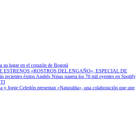
a su lugar en el corazón de Bogotá
ESTRENOS «ROSTROS DEL ENGAÑO», ESPECIAL DE
Andrés Nipas supera los 70 mil oyentes en Spotify
TI
a y Jorge Celedón presentan «Naturalita», una colaboración que une