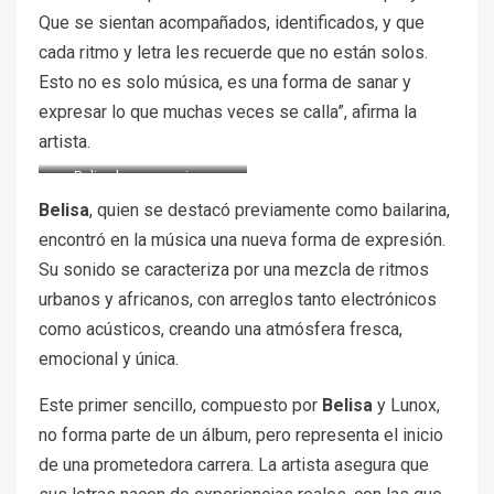
Que se sientan acompañados, identificados, y que
cada ritmo y letra les recuerde que no están solos.
Esto no es solo música, es una forma de sanar y
expresar lo que muchas veces se calla”, afirma la
artista.
Belisa lanza su primer
sencillo Sale El Sol una voz
Belisa
, quien se destacó previamente como bailarina,
fresca y honesta desde
encontró en la música una nueva forma de expresión.
Colombia para el mundo
Su sonido se caracteriza por una mezcla de ritmos
urbanos y africanos, con arreglos tanto electrónicos
como acústicos, creando una atmósfera fresca,
emocional y única.
Este primer sencillo, compuesto por
Belisa
y Lunox,
no forma parte de un álbum, pero representa el inicio
de una prometedora carrera. La artista asegura que