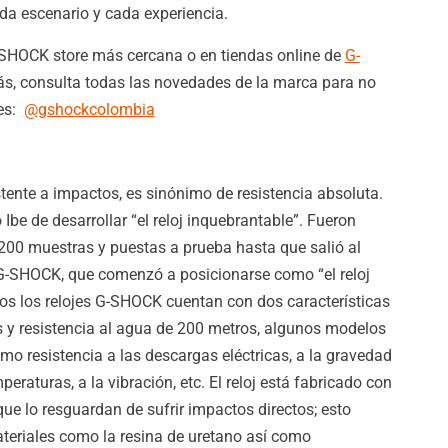
a escenario y cada experiencia.
G-SHOCK store más cercana o en tiendas online de
G-
s, consulta todas las novedades de la marca para no
les:
@gshockcolombia
tente a impactos, es sinónimo de resistencia absoluta.
 Ibe de desarrollar “el reloj inquebrantable”. Fueron
00 muestras y puestas a prueba hasta que salió al
G-SHOCK, que comenzó a posicionarse como “el reloj
os los relojes G-SHOCK cuentan con dos características
s y resistencia al agua de 200 metros, algunos modelos
o resistencia a las descargas eléctricas, a la gravedad
eraturas, a la vibración, etc. El reloj está fabricado con
ue lo resguardan de sufrir impactos directos; esto
ateriales como la resina de uretano así como