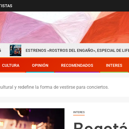
TISTAS
ESTRENOS «ROSTROS DEL ENGAÑO», ESPECIAL DE LIFETIME MOVIE
CULTURA
OPINIÓN
RECOMENDADOS
INTERES
tural y redefine la forma de vestirse para conciertos.
INTERES
Bogotá