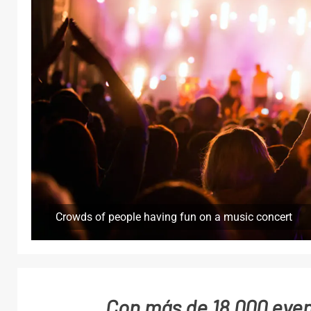
Crowds of people having fun on a music concert
Con
más de 18.000 even