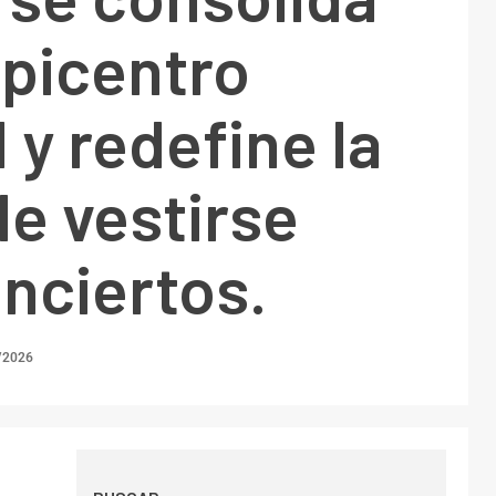
picentro
l y redefine la
e vestirse
nciertos.
/2026