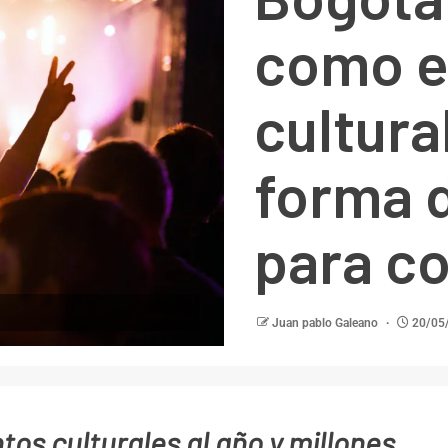
como e
cultura
forma d
para co
Juan pablo Galeano
20/05
tos culturales al año
y millones