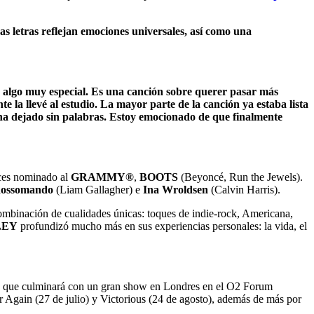
as letras reflejan emociones universales, así como una
 algo muy especial. Es una canción sobre querer pasar más
te la llevé al estudio. La mayor parte de la canción ya estaba lista
e ha dejado sin palabras. Estoy emocionado de que finalmente
ces nominado al
GRAMMY®
,
BOOTS
(Beyoncé, Run the Jewels).
Rossomando
(Liam Gallagher) e
Ina Wroldsen
(Calvin Harris).
mbinación de cualidades únicas: toques de indie-rock, Americana,
LEY
profundizó mucho más en sus experiencias personales: la vida, el
a, que culminará con un gran show en Londres en el O2 Forum
Again (27 de julio) y Victorious (24 de agosto), además de más por