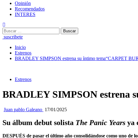
Opinión
Recomendados
INTERES
Buscar:
suscribete
Inicio
Estrenos
BRADLEY SIMPSON estrena su íntimo tema“CARPET BU
Estrenos
BRADLEY SIMPSON estrena s
Juan pablo Galeano
17/01/2025
Su álbum debut solista
The Panic Years
ya 
D
ESPUÉS de pasar el último año
consolidándose como uno de lo