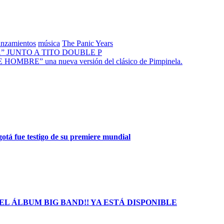
anzamientos
música
The Panic Years
 JUNTO A TITO DOUBLE P
E” una nueva versión del clásico de Pimpinela.
gotá fue testigo de su premiere mundial
L ÁLBUM BIG BAND!! YA ESTÁ DISPONIBLE