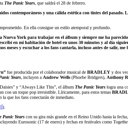
ta
The Panic Years
, que saldrá el 28 de febrero.
idos contemporáneos y una cálida estética con tintes del pasado. L
prometido. En ella consigue un estilo atemporal y profundo.
 a Nueva York para trabajar en el álbum y siempre me ha parecido
scribí en mi habitación de hotel en unos 30 minutos y al día siguien
mos meses y escuchar a los fans cantarla, incluso antes de salir, m
rn”
fue producida por el colaborador musical de
BRADLEY
y dos ve
Panic Years
, incluyen a
Andrew Wells
(Phoebe Bridgers),
Anthony 
 “Daisies” y “Always Like This”, el álbum
The Panic Years
logra una co
lan con un toque pop irresistible. Líricamente, para estos temas
BRAD
 la que los fans conectarán de inmediato.
UÍ
).
e Panic Years
con su gira más grande en el Reino Unido hasta la fech
uyendo Eurosonic (17 de enero) y fechas en festivales como Together 