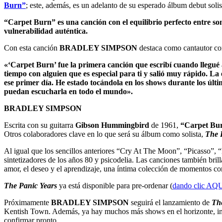
Burn”
; este, además, es un adelanto de su esperado álbum debut solis
“Carpet Burn” es una canción con el equilibrio perfecto entre son
vulnerabilidad auténtica.
Con esta canción
BRADLEY SIMPSON
destaca como cantautor com
«‘Carpet Burn’ fue la primera canción que escribí cuando llegué
tiempo con alguien que es especial para ti y salió muy rápido. La e
ese primer día. He estado tocándola en los shows durante los últi
puedan escucharla en todo el mundo».
BRADLEY SIMPSON
Escrita con su guitarra
Gibson Hummingbird
de 1961,
“Carpet Bu
Otros colaboradores clave en lo que será su álbum como solista,
The 
Al igual que los sencillos anteriores “Cry At The Moon”, “Picasso”,
sintetizadores de los años 80 y psicodelia. Las canciones también bril
amor, el deseo y el aprendizaje, una íntima colección de momentos con
The Panic Years
ya está disponible para pre-ordenar (
dando clic AQ
Próximamente
BRADLEY SIMPSON
seguirá el lanzamiento de
Th
Kentish Town. Además, ya hay muchos más shows en el horizonte, incl
confirmar pronto.