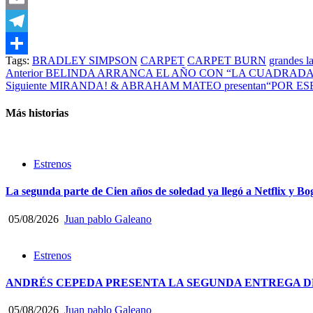
Email
Telegram
Tags:
BRADLEY SIMPSON
CARPET
CARPET BURN
grandes l
Compartir
Post
Anterior
BELINDA ARRANCA EL AÑO CON “LA CUADRADA”
Siguiente
MIRANDA! & ABRAHAM MATEO presentan“POR ESE HOMBR
navigation
Más historias
Estrenos
La segunda parte de Cien años de soledad ya llegó a Netflix y Bo
05/08/2026
Juan pablo Galeano
Estrenos
ANDRÉS CEPEDA PRESENTA LA SEGUNDA ENTREGA DE
05/08/2026
Juan pablo Galeano