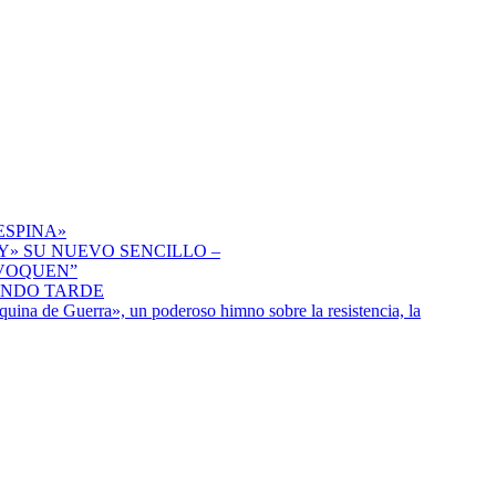
ESPINA»
» SU NUEVO SENCILLO –
IVOQUEN”
ENDO TARDE
uina de Guerra», un poderoso himno sobre la resistencia, la