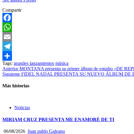
Compartir
Facebook
WhatsApp
Email
Telegram
Tags:
grandes lanzamientos
música
Compartir
Post
Anterior
MONTANA presenta su primer álbum de estudio «DE R
Siguiente
FIDEL NADAL PRESENTA SU NUEVO ÁLBUM DE E
navigation
Más historias
Noticias
MIRIAM CRUZ PRESENTA ME ENAMORÉ DE TI
06/08/2026
Juan pablo Galeano