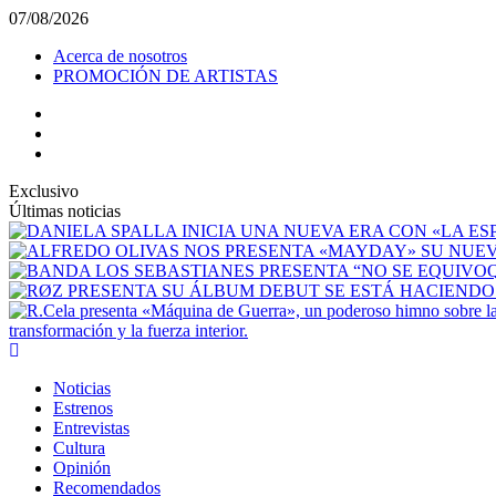
Saltar
07/08/2026
al
Acerca de nosotros
contenido
PROMOCIÓN DE ARTISTAS
facebook
Instagram
YouTube
Exclusivo
Últimas noticias
transformación y la fuerza interior.
Menú
principal
Noticias
Estrenos
Entrevistas
Cultura
Opinión
Recomendados