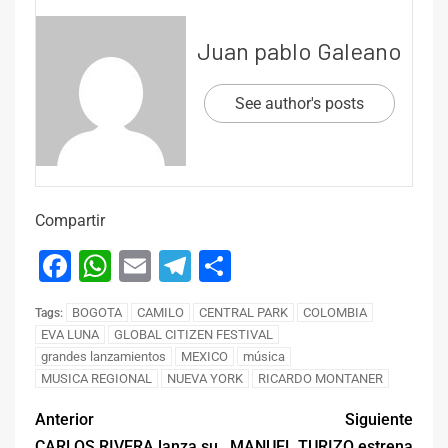
Juan pablo Galeano
See author's posts
Compartir
Facebook
WhatsApp
Email
Telegram
Compartir
BOGOTA
CAMILO
CENTRAL PARK
COLOMBIA
Tags:
EVA LUNA
GLOBAL CITIZEN FESTIVAL
grandes lanzamientos
MEXICO
música
MUSICA REGIONAL
NUEVA YORK
RICARDO MONTANER
Anterior
Siguiente
CARLOS RIVERA lanza su
MANUEL TURIZO estrena