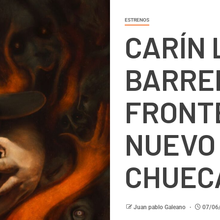
ESTRENOS
CARÍN
BARRE
FRONT
NUEVO
CHUECA
Juan pablo Galeano
07/06