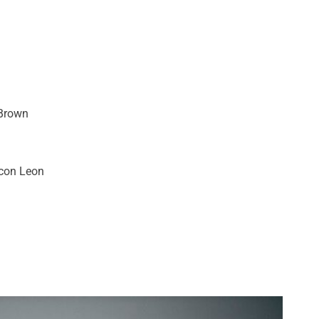
 Brown
 con Leon