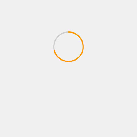
donde permanece Epa
Afanador; abogado pide
Colombia
imputación de cargos al
colegio
MÁS HISTORIAS
NOTICIAS
MIRIAM CRUZ PRESENTA ME ENAMORÉ DE TI