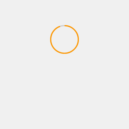
NOTICIAS
Hace 80 años Colombia decidió proteger a
quienes escriben sus canciones creando a
SAYCO
04/08/2026
Juan pablo Galeano