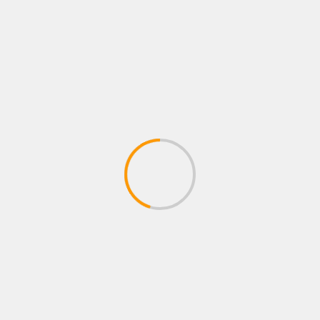
NOTICIAS
BOGOTÁ SE CONVIERTE EN EL ESCENARIO
MÁS GRANDE DE MORAT CON EL
LANZAMIENTO DE CASA MORAT
04/08/2026
Juan pablo Galeano
BUSCAR
BUSCAR
CONCIERTO
Cultura
Entrevistas
Estrenos