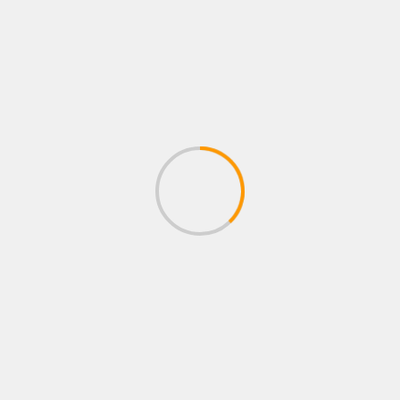
Prensa de Samsung en
news.samsung.com/co
About The Author
Juan pablo Galeano
See author's posts
Compartir
Facebook
WhatsApp
Email
Telegram
Compartir
grandes lanzamientos
música
samsung
Tags: