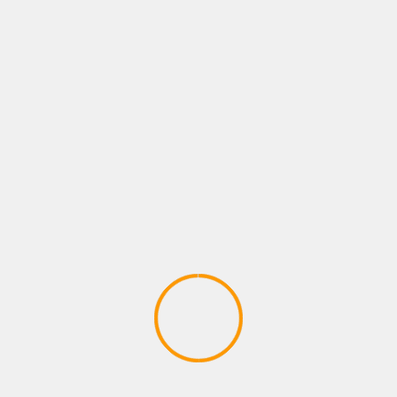
NOTICIAS
BACILOS Y BENI CONQUISTAN EL HOT SONG
#1 EN COLOMBIA Y PERÚ CON «AMOR DE LOS
90S»
05/08/2026
Juan pablo Galeano
NOTICIAS