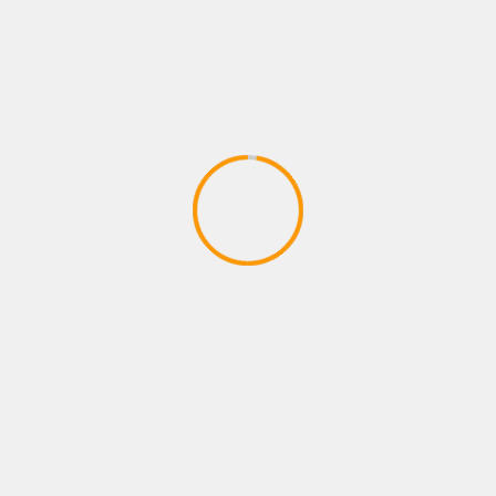
empresa? Cuatro claves
CARA DE UN
legales para llevar tu
RECONOCIDO CANAL EN
negocio al siguiente nivel
ESTADOS UNIDOS Y
ESTRENA OBRA DE
TEATRO EN MIAMI.
MÁS HISTORIAS