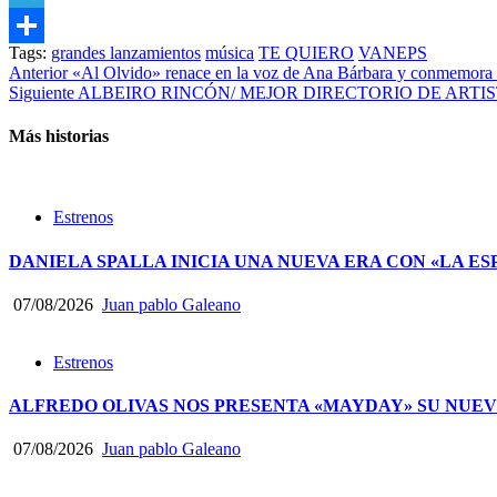
Telegram
Tags:
grandes lanzamientos
música
TE QUIERO
VANEPS
Compartir
Post
Anterior
«Al Olvido» renace en la voz de Ana Bárbara y conmemora 30
Siguiente
ALBEIRO RINCÓN/ MEJOR DIRECTORIO DE ARTIST
navigation
Más historias
Estrenos
DANIELA SPALLA INICIA UNA NUEVA ERA CON «LA ES
07/08/2026
Juan pablo Galeano
Estrenos
ALFREDO OLIVAS NOS PRESENTA «MAYDAY» SU NUEV
07/08/2026
Juan pablo Galeano