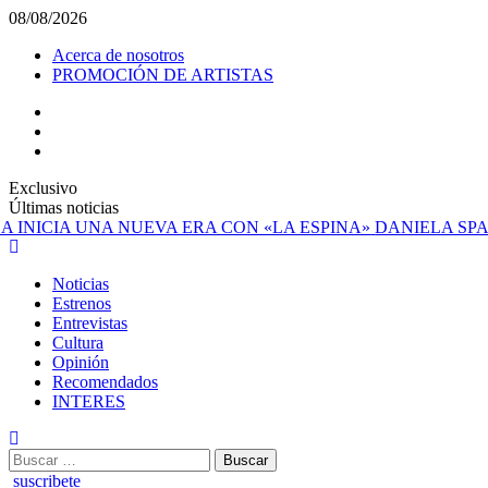
Saltar
08/08/2026
al
Acerca de nosotros
contenido
PROMOCIÓN DE ARTISTAS
facebook
Instagram
YouTube
Exclusivo
Últimas noticias
DANIELA SPALL
Menú
principal
Noticias
Estrenos
Entrevistas
Cultura
Opinión
Recomendados
INTERES
Buscar:
suscribete