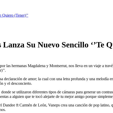
 Quiero (Tener)’’
Lanza Su Nuevo Sencillo ‘’Te Qu
r las hermanas Magdalena y Montserrat, nos lleva en un viaje a través
)’’.
sa declaración de amor; la cual con una letra profunda y una melodía e
ión y el desconcierto.
donde se utilizaron diferentes tipos de cámaras para generar un contrast
uentas a alguien que te tocó alejarte de tu mejor amigo porque simpleme
el Dandee ft Carmén de León, Vaneps crea una canción de pop latino, qu
mos.