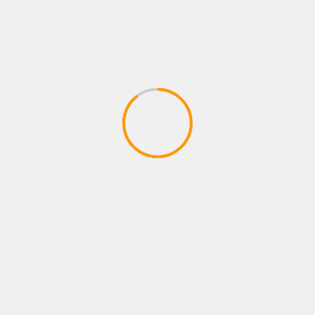
NOTICIAS
MIRIAM CRUZ PRESENTA ME ENAMORÉ DE TI
06/08/2026
Juan pablo Galeano
NOTICIAS
BACILOS Y BENI CONQUISTAN EL HOT SONG
#1 EN COLOMBIA Y PERÚ CON «AMOR DE LOS
90S»