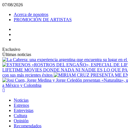
Saltar
07/08/2026
al
Acerca de nosotros
contenido
PROMOCIÓN DE ARTISTAS
facebook
Instagram
YouTube
Exclusivo
Últimas noticias
LIFETIME MOVIES DONDE NADA NI NADIE ES LO QUE P
con sus más recientes éxitos
a México y Colombia
Menú
principal
Noticias
Estrenos
Entrevistas
Cultura
Opinión
Recomendados