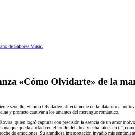
mano de Sabores Music.
lanza «Cómo Olvidarte» de la ma
ente sencillo, «Como Olvidarte», directamente en la plataforma audio
eina y promete cautivar a los amantes del merengue romántico.
ovira, quien logró capturar con precisión la esencia de un amor inolvid
sona que queda anclada en el fondo del alma y echa raíces en ti”, come
rroche de emociones. Su grandiosa interpretación invadió mis sentimien