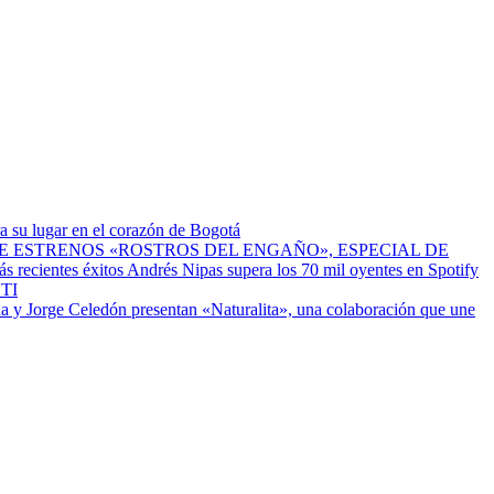
a su lugar en el corazón de Bogotá
ESTRENOS «ROSTROS DEL ENGAÑO», ESPECIAL DE
Andrés Nipas supera los 70 mil oyentes en Spotify
TI
a y Jorge Celedón presentan «Naturalita», una colaboración que une