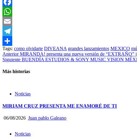
Facebook
WhatsApp
Email
Telegram
Tags:
como olvidarte
DIVEANA
grandes lanzamientos
MEXICO
mú
Compartir
Post
Anterior
MIRANDA! presenta una nueva versión de “EXTRAÑO
Siguiente
BUENDÍA ESTUDIOS & SONY MUSIC VISION MÉXICO se 
navigation
Más historias
Noticias
MIRIAM CRUZ PRESENTA ME ENAMORÉ DE TI
06/08/2026
Juan pablo Galeano
Noticias