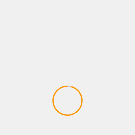
industria musical más equitativa y diversa
.
Las actividades en CDMX y Aguascalientes son
gratuitas y abiertas al público con registro previo.
Estas jornadas serán para encontrarse, aprender y
colaborar en torno a la música hecha por mujeres.
¡NO FALTES!
About The Author
Juan pablo Galeano
See author's posts