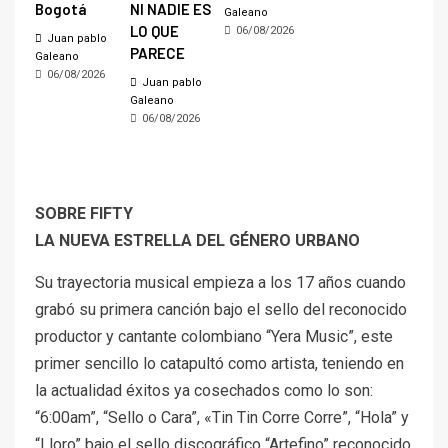
Bogotá
NI NADIE ES
Galeano
LO QUE
06/08/2026
Juan pablo
PARECE
Galeano
06/08/2026
Juan pablo
Galeano
06/08/2026
SOBRE FIFTY
LA NUEVA ESTRELLA DEL GÉNERO URBANO
Su trayectoria musical empieza a los 17 años cuando
grabó su primera canción bajo el sello del reconocido
productor y cantante colombiano “Yera Music”, este
primer sencillo lo catapultó como artista, teniendo en
la actualidad éxitos ya cosechados como lo son:
“6:00am”, “Sello o Cara”, «Tin Tin Corre Corre”, “Hola” y
“Lloro” bajo el sello discográfico “Artefino” reconocido