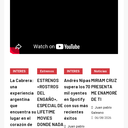
INTERES
Estrenos
INTERES
Noticias
La Cabrera:
ESTRENOS
Andrés Nipas
MIRIAM CRUZ
una
«ROSTROS
supera los 70
PRESENTA
experiencia
DEL
mil oyentes
ME ENAMORÉ
argentina
ENGAÑO»,
en Spotify
DE TI
que
ESPECIAL DE
con sus más
Juan pablo
encuentra su
LIFETIME
recientes
Galeano
lugar en el
MOVIES
éxitos
06/08/2026
corazón de
DONDE NADA
Juan pablo