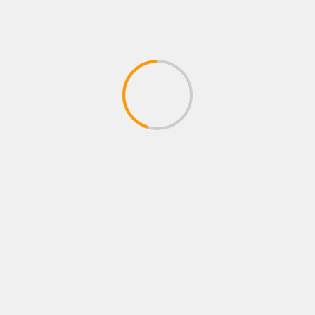
NOTICIAS
BOGOTÁ SE CONVIERTE EN EL ESCENARIO
MÁS GRANDE DE MORAT CON EL
LANZAMIENTO DE CASA MORAT
04/08/2026
Juan pablo Galeano
BUSCAR