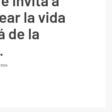
e invita a
ear la vida
á de la
.
/2026