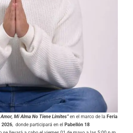
 Amor, Mi Alma No Tiene Límites”
en el marco de la
Feria
) 2026
, donde participará en el
Pabellón 18
 se llevará a cabo el viernes 01 de mayo a las 5:00 p.m.,