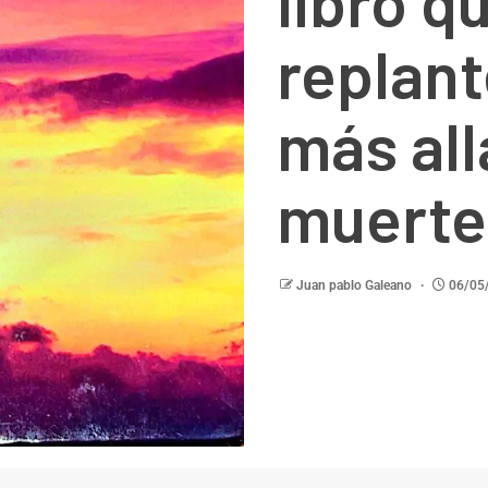
libro qu
replant
más all
muerte
Juan pablo Galeano
06/05