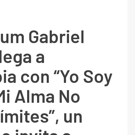
ium Gabriel
lega a
ia con “Yo Soy
Mi Alma No
ímites”, un