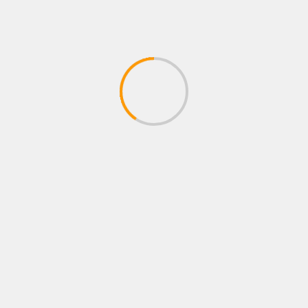
INTERES
Andrés Nipas supera los 70 mil oyentes en
Spotify con sus más recientes éxitos
06/08/2026
Juan pablo Galeano
BUSCAR
BUSCAR
CONCIERTO
Cultura
Entrevistas
Estrenos
GASTRONOMIA