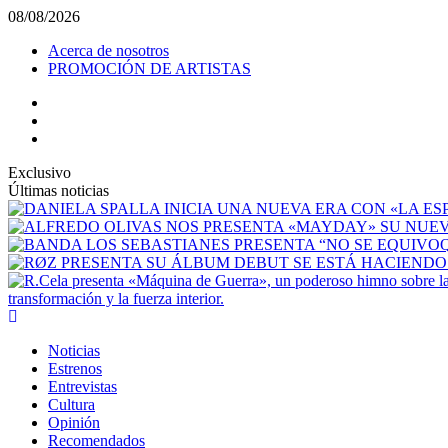
Saltar
08/08/2026
al
Acerca de nosotros
contenido
PROMOCIÓN DE ARTISTAS
facebook
Instagram
YouTube
Exclusivo
Últimas noticias
transformación y la fuerza interior.
Menú
principal
Noticias
Estrenos
Entrevistas
Cultura
Opinión
Recomendados