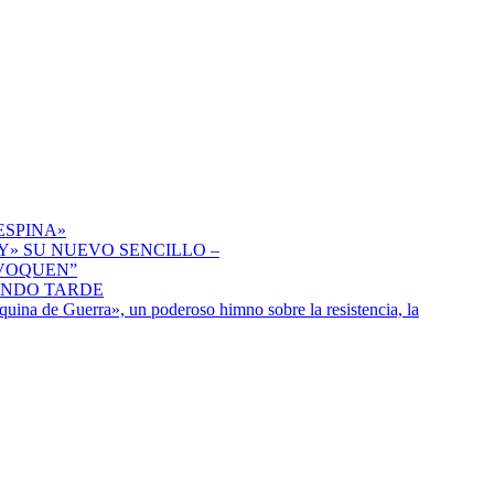
ESPINA»
» SU NUEVO SENCILLO –
IVOQUEN”
ENDO TARDE
uina de Guerra», un poderoso himno sobre la resistencia, la