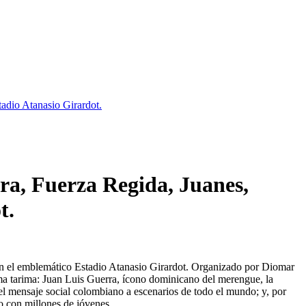
tadio Atanasio Girardot.
rra, Fuerza Regida, Juanes,
t.
o en el emblemático Estadio Atanasio Girardot. Organizado por Diomar
isma tarima: Juan Luis Guerra, ícono dominicano del merengue, la
 el mensaje social colombiano a escenarios de todo el mundo; y, por
o con millones de jóvenes.