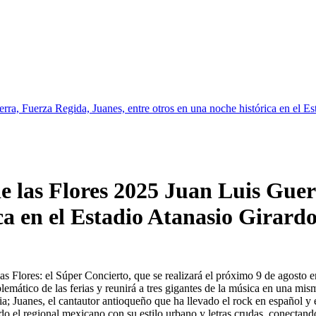
rra, Fuerza Regida, Juanes, entre otros en una noche histórica en el Es
de las Flores 2025 Juan Luis Gue
ca en el Estadio Atanasio Girardo
las Flores: el Súper Concierto, que se realizará el próximo 9 de agost
blemático de las ferias y reunirá a tres gigantes de la música en una m
ia; Juanes, el cantautor antioqueño que ha llevado el rock en español y
o el regional mexicano con su estilo urbano y letras crudas, conectand