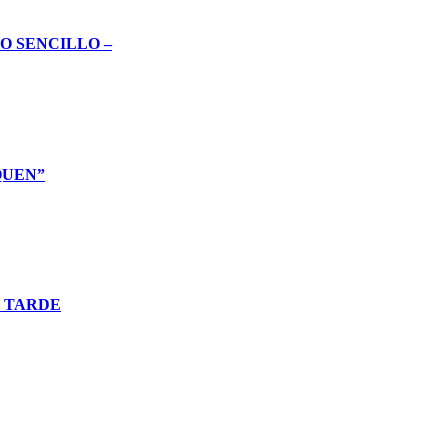
O SENCILLO –
QUEN”
O TARDE