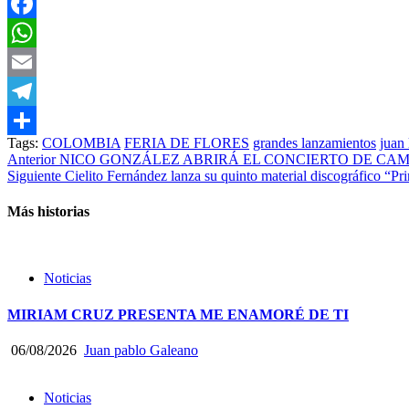
Facebook
WhatsApp
Email
Telegram
Tags:
COLOMBIA
FERIA DE FLORES
grandes lanzamientos
juan 
Compartir
Post
Anterior
NICO GONZÁLEZ ABRIRÁ EL CONCIERTO DE CAMI
Siguiente
Cielito Fernández lanza su quinto material discográfico “Pr
navigation
Más historias
Noticias
MIRIAM CRUZ PRESENTA ME ENAMORÉ DE TI
06/08/2026
Juan pablo Galeano
Noticias