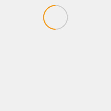
NOTICIAS
BOGOTÁ SE CONVIERTE EN EL ESCENARIO
MÁS GRANDE DE MORAT CON EL
LANZAMIENTO DE CASA MORAT
04/08/2026
Juan pablo Galeano
BUSCAR
BUSCAR
CONCIERTO