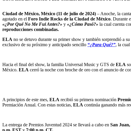
Ciudad de México, México (11 de julio de 2024)
– Anoche, la cant
agotado en el
Foro Indie Rocks de la Ciudad de México
. Durante e
«¿Por Qué No Me Fui Antes?»
y
«¿Cómo Pasó?»
la cual cuenta c
reproducciones combinadas.
ELA
no se detuvo durante su primer show y también sorprendió a su 
exclusivo de su próximo y anticipado sencillo
“¿Para Qué?”
, la cua
Hacia el final del show, la familia Universal Music y GTS de
ELA
so
México.
ELA
cerró la noche con broche de oro con el anuncio de con
A principios de este mes,
ELA
recibió su primera nominación
Premi
Premiación Anual. Con estas noticias,
ELA
continúa ganando más rec
La entrega de Premios Juventud 2024 se llevará a cabo en
San Juan,
p.m. EST
y
7:00 p.m. CT.