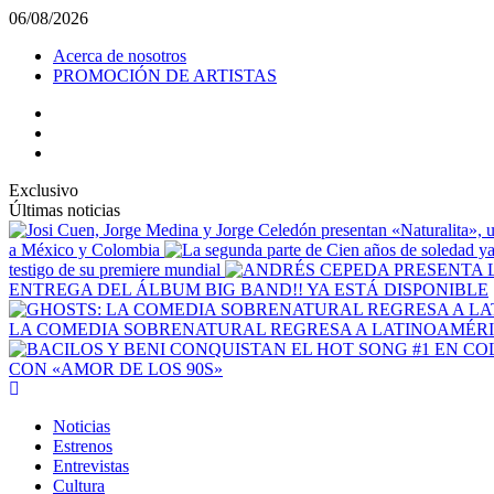
Saltar
06/08/2026
al
Acerca de nosotros
contenido
PROMOCIÓN DE ARTISTAS
facebook
Instagram
YouTube
Exclusivo
Últimas noticias
a México y Colombia
testigo de su premiere mundial
ENTREGA DEL ÁLBUM BIG BAND!! YA ESTÁ DISPONIBLE
LA COMEDIA SOBRENATURAL REGRESA A LATINOAMÉRIC
CON «AMOR DE LOS 90S»
Menú
principal
Noticias
Estrenos
Entrevistas
Cultura