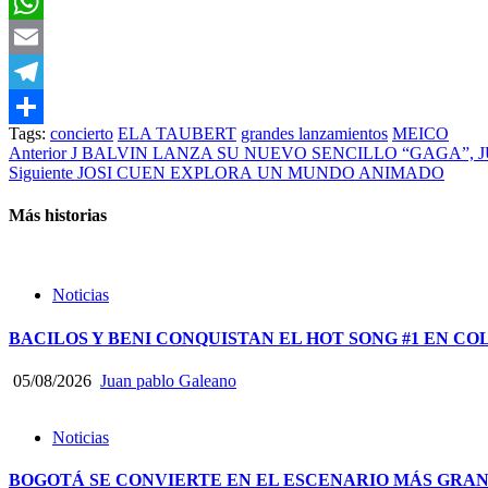
Facebook
WhatsApp
Email
Telegram
Tags:
concierto
ELA TAUBERT
grandes lanzamientos
MEICO
Compartir
Post
Anterior
J BALVIN LANZA SU NUEVO SENCILLO “GAGA”, J
Siguiente
JOSI CUEN EXPLORA UN MUNDO ANIMADO
navigation
Más historias
Noticias
BACILOS Y BENI CONQUISTAN EL HOT SONG #1 EN CO
05/08/2026
Juan pablo Galeano
Noticias
BOGOTÁ SE CONVIERTE EN EL ESCENARIO MÁS GRA