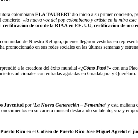
autora colombiana
ELA TAUBERT
dio inicio a su primer concierto, p
l concierto,
«la nueva voz del pop colombiano y artista en la mira est
on
certificación de oro de la RIAA en EE. UU
,
certificación de oro 
comunidad de Nuestro Refugio, quienes llegaron vestidos en representac
l ha promocionado en sus redes sociales en las últimas semanas y estrena
rprendió a la creadora del éxito mundial
«¿Cómo Pasó?»
con una Placa
ciertos adicionales con entradas agotadas en Guadalajara y Querétaro.
os Juventud
por ‘
La Nueva Generación – Femenina
‘ y esta mañana 
onocimientos en su carrera musical destacando su talento, voz y emp
 Puerto Rico
en el
Coliseo de Puerto Rico José Miguel Agrelot
el
ju