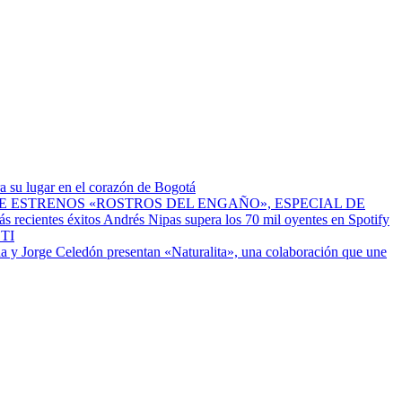
a su lugar en el corazón de Bogotá
ESTRENOS «ROSTROS DEL ENGAÑO», ESPECIAL DE
Andrés Nipas supera los 70 mil oyentes en Spotify
TI
a y Jorge Celedón presentan «Naturalita», una colaboración que une