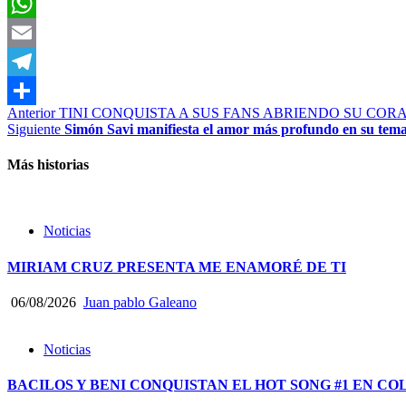
Facebook
WhatsApp
Email
Telegram
Post
Anterior
TINI CONQUISTA A SUS FANS ABRIENDO SU CO
Compartir
Siguiente
Simón Savi manifiesta el amor más profundo en su te
navigation
Más historias
Noticias
MIRIAM CRUZ PRESENTA ME ENAMORÉ DE TI
06/08/2026
Juan pablo Galeano
Noticias
BACILOS Y BENI CONQUISTAN EL HOT SONG #1 EN CO