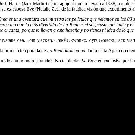
de Josh Harris (Jack Martin) en un agujero que lo llevará a 1988, mient
su ex esposa Eve (Natalie Zea) de la fatídica visión que experimentó al 
rea es una aventura que muestra las películas que veíamos en los 80´s
 pero creo que lo más divertido de La Brea es el suspenso constante y el
e encanta, porque te llevan a esta hazaña y no tienes ni idea de lo qu
por Natalie Zea, Eoin Macken, Chiké Okwonko, Zyra Gorecki, Jack Mar
e la primera temporada de
La Brea on-demand
tanto en la App, como en
án ido a un mundo paralelo? No te pierdas
La Brea
en exclusiva por Uni