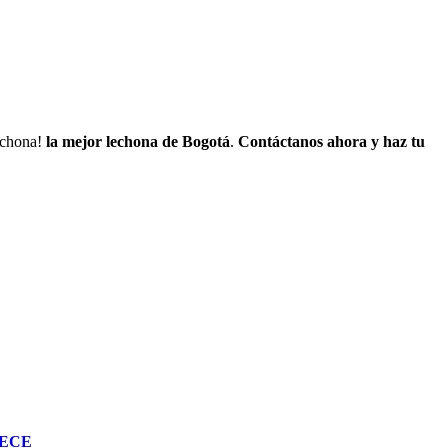
lechona!
la mejor lechona de Bogotá
.
Contáctanos
ahora y haz tu
RECE