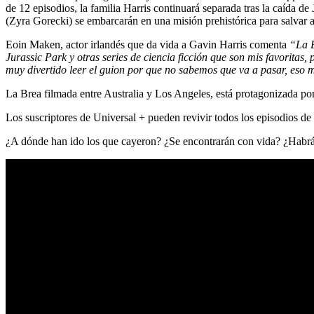
de 12 episodios, la familia Harris continuará separada tras la caída 
(Zyra Gorecki) se embarcarán en una misión prehistórica para salvar a 
Eoin Maken, actor irlandés que da vida a Gavin Harris comenta
“La B
Jurassic Park y otras series de ciencia ficción que son mis favoritas,
muy divertido leer el guion por que no sabemos que va a pasar, eso m
La Brea filmada entre Australia y Los Angeles, está protagonizada 
Los suscriptores de Universal + pueden revivir todos los episodios d
¿A dónde han ido los que cayeron? ¿Se encontrarán con vida? ¿Habr