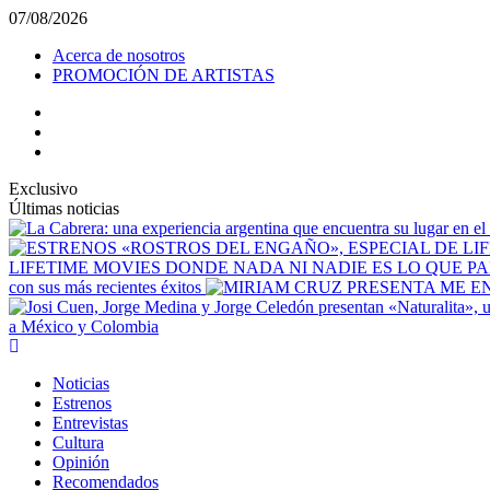
Saltar
07/08/2026
al
Acerca de nosotros
contenido
PROMOCIÓN DE ARTISTAS
facebook
Instagram
YouTube
Exclusivo
Últimas noticias
LIFETIME MOVIES DONDE NADA NI NADIE ES LO QUE P
con sus más recientes éxitos
a México y Colombia
Menú
principal
Noticias
Estrenos
Entrevistas
Cultura
Opinión
Recomendados