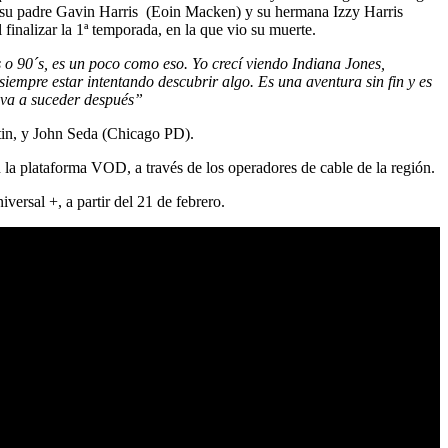
ras su padre Gavin Harris (Eoin Macken) y su hermana Izzy Harris
finalizar la 1ª temporada, en la que vio su muerte.
 o 90´s, es un poco como eso. Yo crecí viendo Indiana Jones,
 siempre estar intentando descubrir algo. Es una aventura sin fin y es
e va a suceder después”
tin, y John Seda (Chicago PD).
 la plataforma VOD, a través de los operadores de cable de la región.
versal +, a partir del 21 de febrero.