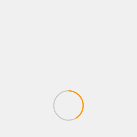
07/08/2026
Juan pablo Galeano
ESTRENOS
ALFREDO OLIVAS NOS PRESENTA «MAYDAY»
SU NUEVO SENCILLO –
07/08/2026
Juan pablo Galeano