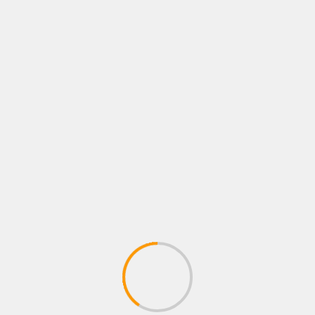
Salitre Mágico destaca
SU PRIMER HEADLINE
su apuesta por el
SHOW EN MEDELLÍN
bienestar laboral de las
mujeres
MÁS HISTORIAS