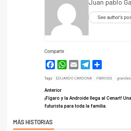
Juan pablo G
See author's po
Compartir
Facebook
WhatsApp
Email
Telegram
Compar
EDUARDO CARDONA
FIBROSIS
grandes
Tags:
Anterior
¡Fígaro y la Androide llega al Cenart! Un
futurista para toda la familia.
MÁS HISTORIAS