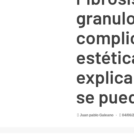
granul
compli
estétic
explica
se pued
Juan pablo Galeano
04/06/