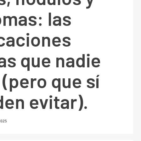
omas: las
caciones
as que nadie
 (pero que sí
en evitar).
2025