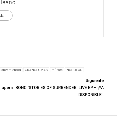
aleano
sts
tir
 lanzamientos
GRANULOMAS
música
NÓDULOS
Siguiente
a ópera
BONO ‘STORIES OF SURRENDER’ LIVE EP – ¡YA
DISPONIBLE!.