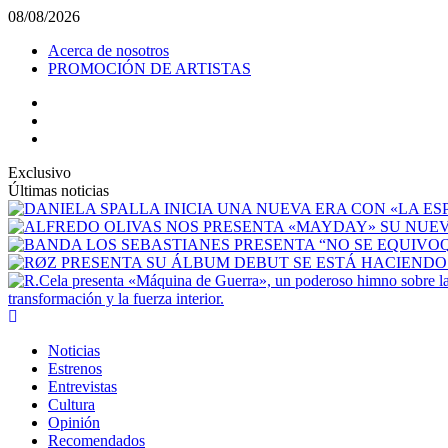
Saltar
08/08/2026
al
Acerca de nosotros
contenido
PROMOCIÓN DE ARTISTAS
facebook
Instagram
YouTube
Exclusivo
Últimas noticias
transformación y la fuerza interior.
Menú
principal
Noticias
Estrenos
Entrevistas
Cultura
Opinión
Recomendados