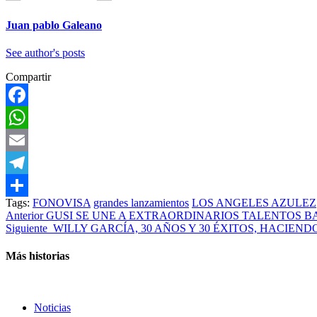
Juan pablo Galeano
See author's posts
Compartir
Facebook
WhatsApp
Email
Telegram
Tags:
FONOVISA
grandes lanzamientos
LOS ANGELES AZULEZ
Compartir
Post
Anterior
GUSI SE UNE A EXTRAORDINARIOS TALENTOS BA
Siguiente
WILLY GARCÍA, 30 AÑOS Y 30 ÉXITOS, HACIEN
navigation
Más historias
Noticias