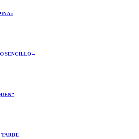
PINA»
O SENCILLO –
QUEN”
O TARDE