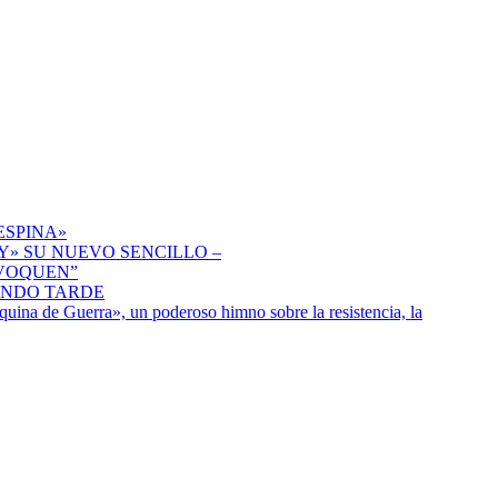
ESPINA»
» SU NUEVO SENCILLO –
IVOQUEN”
ENDO TARDE
uina de Guerra», un poderoso himno sobre la resistencia, la