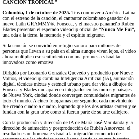
CANCIÓN TROPICAL”
Colombia, 1 de octubre de 2025.
Tras conmover a América Latina
con el estreno de la canción, el cantautor colombiano ganador de
nueve Latin GRAMMY®, Fonseca, y el maestro panameño Rubén
Blades presentan el esperado videoclip oficial de
“Nunca Me Fui”
,
una oda a la tierra, la memoria y el espíritu migrante.
Si la canción se convirtió en refugio sonoro para millones de
personas que llevan a su país en el alma aunque vivan lejos, el video
ahora multiplica ese sentimiento con una propuesta visual tan
innovadora como emotiva.
Dirigido por Leonardo González Quevedo y producido por Nueve
Voltios, el videoclip combina Inteligencia Artificial (IA), animación
digital, técnicas mixtas y esténcil urbano para dar vida a dibujos de
Fonseca y Blades que aparecen integrados en los muros y paisajes
de Nueva York, ciudad donde convergen comunidades migrantes de
todo el mundo. A cinco fotogramas por segundo, cada movimiento
fue creado cuadro a cuadro, logrando que los dos artistas canten y se
fundan con la gran urbe como si fueran parte de su arte callejero.
Con la producción y dirección de IA de María José Marulanda y la
dirección de animación y postproducción de Rubén Antorveza, el
resultado es un homenaje visual a la migración como acto de