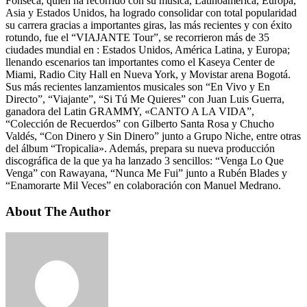
Fonseca, quien ha recorrido con su música, Latinoamérica, Europa,
Asia y Estados Unidos, ha logrado consolidar con total popularidad
su carrera gracias a importantes giras, las más recientes y con éxito
rotundo, fue el “VIAJANTE Tour”, se recorrieron más de 35
ciudades mundial en : Estados Unidos, América Latina, y Europa;
llenando escenarios tan importantes como el Kaseya Center de
Miami, Radio City Hall en Nueva York, y Movistar arena Bogotá.
Sus más recientes lanzamientos musicales son “En Vivo y En
Directo”, “Viajante”, “Si Tú Me Quieres” con Juan Luis Guerra,
ganadora del Latin GRAMMY, «CANTO A LA VIDA”,
“Colección de Recuerdos” con Gilberto Santa Rosa y Chucho
Valdés, “Con Dinero y Sin Dinero” junto a Grupo Niche, entre otras
del álbum “Tropicalia». Además, prepara su nueva producción
discográfica de la que ya ha lanzado 3 sencillos: “Venga Lo Que
Venga” con Rawayana, “Nunca Me Fui” junto a Rubén Blades y
“Enamorarte Mil Veces” en colaboración con Manuel Medrano.
About The Author