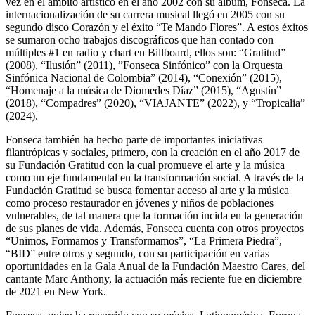
vez en el ámbito artístico en el año 2002 con su álbum, Fonseca. La
internacionalización de su carrera musical llegó en 2005 con su
segundo disco Corazón y el éxito “Te Mando Flores”. A estos éxitos
se sumaron ocho trabajos discográficos que han contado con
múltiples #1 en radio y chart en Billboard, ellos son: “Gratitud”
(2008), “Ilusión” (2011), ”Fonseca Sinfónico” con la Orquesta
Sinfónica Nacional de Colombia” (2014), “Conexión” (2015),
“Homenaje a la música de Diomedes Díaz” (2015), “Agustín”
(2018), “Compadres” (2020), “VIAJANTE” (2022), y “Tropicalia”
(2024).
Fonseca también ha hecho parte de importantes iniciativas
filantrópicas y sociales, primero, con la creación en el año 2017 de
su Fundación Gratitud con la cual promueve el arte y la música
como un eje fundamental en la transformación social. A través de la
Fundación Gratitud se busca fomentar acceso al arte y la música
como proceso restaurador en jóvenes y niños de poblaciones
vulnerables, de tal manera que la formación incida en la generación
de sus planes de vida. Además, Fonseca cuenta con otros proyectos
“Unimos, Formamos y Transformamos”, “La Primera Piedra”,
“BID” entre otros y segundo, con su participación en varias
oportunidades en la Gala Anual de la Fundación Maestro Cares, del
cantante Marc Anthony, la actuación más reciente fue en diciembre
de 2021 en New York.