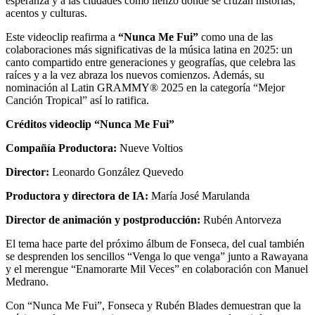
esperanza y a las ciudades como lienzo donde se cruzan historias,
acentos y culturas.
Este videoclip reafirma a
“Nunca Me Fui”
como una de las
colaboraciones más significativas de la música latina en 2025: un
canto compartido entre generaciones y geografías, que celebra las
raíces y a la vez abraza los nuevos comienzos. Además, su
nominación al Latin GRAMMY® 2025 en la categoría “Mejor
Canción Tropical” así lo ratifica.
Créditos videoclip “Nunca Me Fui”
Compañía Productora:
Nueve Voltios
Director:
Leonardo González Quevedo
Productora y directora de IA:
María José Marulanda
Director de animación y postproducción:
Rubén Antorveza
El tema hace parte del próximo álbum de Fonseca, del cual también
se desprenden los sencillos “Venga lo que venga” junto a Rawayana
y el merengue “Enamorarte Mil Veces” en colaboración con Manuel
Medrano.
Con “Nunca Me Fui”, Fonseca y Rubén Blades demuestran que la