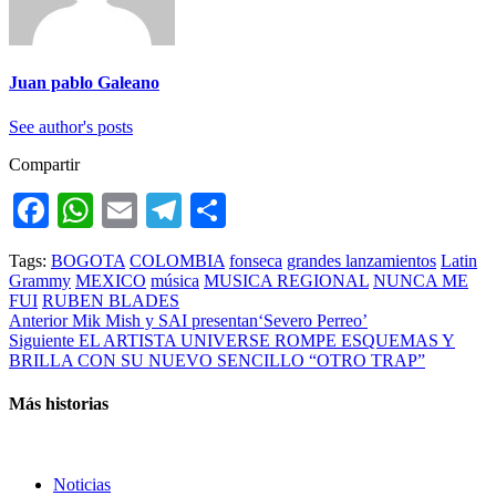
Juan pablo Galeano
See author's posts
Compartir
Facebook
WhatsApp
Email
Telegram
Compartir
Tags:
BOGOTA
COLOMBIA
fonseca
grandes lanzamientos
Latin
Grammy
MEXICO
música
MUSICA REGIONAL
NUNCA ME
FUI
RUBEN BLADES
Anterior
Mik Mish y SAI presentan‘Severo Perreo’
Siguiente
EL ARTISTA UNIVERSE ROMPE ESQUEMAS Y
BRILLA CON SU NUEVO SENCILLO “OTRO TRAP”
Más historias
Noticias