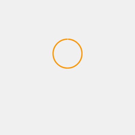
sonora desde el alma
VENEZUELA Y
que anticipa su explosivo
REPÚBLICA DOMINICAN A
debut ‘Cherry’.
EN EXPLOSIVO REMIX
TROPICAL URBANO “SE
TE QUITA“
MÁS HISTORIAS