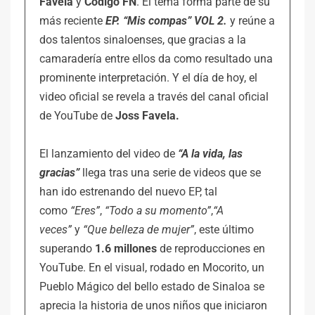
Favela
y
Código FN
. El tema forma parte de su
más reciente
EP. “Mis compas” VOL 2.
y reúne a
dos talentos sinaloenses, que gracias a la
camaradería entre ellos da como resultado una
prominente interpretación. Y el día de hoy, el
video oficial se revela a través del canal oficial
de YouTube de
Joss Favela.
El lanzamiento del video de
“A la vida, las
gracias”
llega tras una serie de videos que se
han ido estrenando del nuevo EP, tal
como
“Eres”
,
“Todo a su momento”
,
“A
veces”
y
“Que belleza de mujer”
, este último
superando
1.6 millones
de reproducciones en
YouTube. En el visual, rodado en Mocorito, un
Pueblo Mágico del bello estado de Sinaloa se
aprecia la historia de unos niños que iniciaron