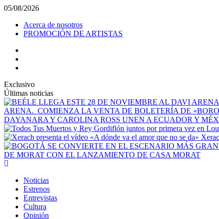
Saltar
05/08/2026
al
Acerca de nosotros
contenido
PROMOCIÓN DE ARTISTAS
facebook
Instagram
YouTube
Exclusivo
Últimas noticias
ARENA. COMIENZA LA VENTA DE BOLETERÍA DE «BO
DAYANARA Y CAROLINA ROSS UNEN A ECUADOR Y MÉXI
Xerac
DE MORAT CON EL LANZAMIENTO DE CASA MORAT
Menú
principal
Noticias
Estrenos
Entrevistas
Cultura
Opinión