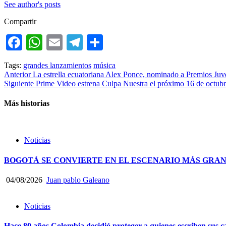
See author's posts
Compartir
Facebook
WhatsApp
Email
Telegram
Compartir
Tags:
grandes lanzamientos
música
Post
Anterior
La estrella ecuatoriana Alex Ponce, nominado a Premios Ju
Siguiente
Prime Video estrena Culpa Nuestra el próximo 16 de octub
navigation
Más historias
Noticias
BOGOTÁ SE CONVIERTE EN EL ESCENARIO MÁS GRA
04/08/2026
Juan pablo Galeano
Noticias
Hace 80 años Colombia decidió proteger a quienes escriben sus