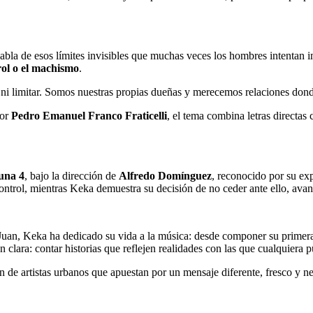
abla de esos límites invisibles que muchas veces los hombres intentan 
rol o el machismo
.
r ni limitar. Somos nuestras propias dueñas y merecemos relaciones don
tor
Pedro Emanuel Franco Fraticelli
, el tema combina letras directas
una 4
, bajo la dirección de
Alfredo Domínguez
, reconocido por su ex
control, mientras Keka demuestra su decisión de no ceder ante ello, av
 Juan, Keka ha dedicado su vida a la música: desde componer su primer
n clara: contar historias que reflejen realidades con las que cualquiera p
n de artistas urbanos que apuestan por un mensaje diferente, fresco y ne