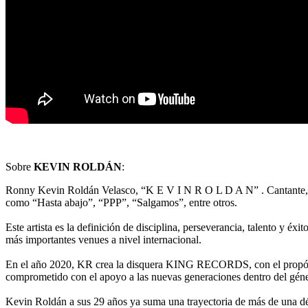
Sobre
KEVIN ROLDÁN
:
Ronny Kevin Roldán Velasco, “K E V I N R O L D A N” . Cantante, co
como “Hasta abajo”, “PPP”, “Salgamos”, entre otros.
Este artista es la definición de disciplina, perseverancia, talento y é
más importantes venues a nivel internacional.
En el año 2020, KR crea la disquera KING RECORDS, con el propósito 
comprometido con el apoyo a las nuevas generaciones dentro del gén
Kevin Roldán a sus 29 años ya suma una trayectoria de más de una dé