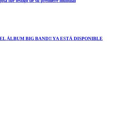
gotá fue testigo de su premiere mundial
L ÁLBUM BIG BAND!! YA ESTÁ DISPONIBLE