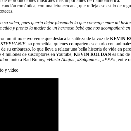
stas de reproducciones musicales más importantes de Latinoamérica.
a canción romántica, con una letra cercana, que refleja ese estilo de re
cotecas.
o su video, pues quería dejar plasmado lo que converge entre mi hist
ometida y pronto la madre de un hermoso bebé que nos acompañará en es
on un ritmo envolvente que destaca la sutileza de la voz de
KEVIN 
y
STEPHANIE,
su prometida, quienes comparten escenario con animales 
de su embarazo, lo que lleva a relatar una bella historia de vida en par
 4 millones de suscriptores en Youtube,
KEVIN ROLDÁN
es uno de 
ilo»
junto a Bad Bunny,
«Hasta Abajo», «Salgamos», «PPP»,
entre o
dio y video.