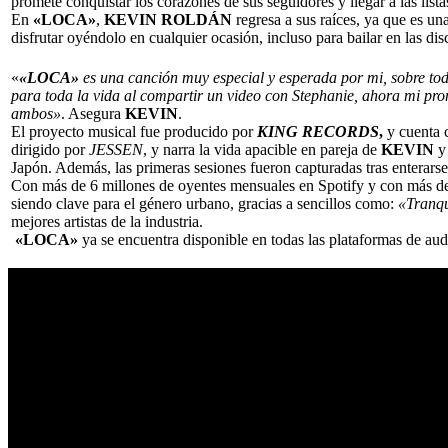
promete conquistar los corazones de sus seguidores y llegar a las li
En
«LOCA»
,
KEVIN ROLDÁN
regresa a sus raíces, ya que es un
disfrutar oyéndolo en cualquier ocasión, incluso para bailar en las dis
«
«LOCA»
es una canción muy especial y esperada por mi, sobre tod
para toda la vida al compartir un video con Stephanie, ahora mi pr
ambos»
. Asegura
KEVIN
.
El proyecto musical fue producido por
KING RECORDS
,
y cuenta c
dirigido por
JESSEN
, y narra la vida apacible en pareja de
KEVIN
Japón. Además, las primeras sesiones fueron capturadas tras enterarse 
Con más de 6 millones de oyentes mensuales en Spotify y con más de
siendo clave para el género urbano, gracias a sencillos como:
«Tranqu
mejores artistas de la industria.
«LOCA»
ya se encuentra disponible en todas las plataformas de au