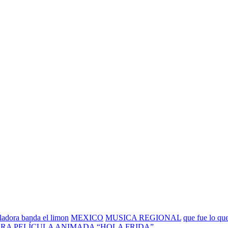
lladora banda el limon
MEXICO
MUSICA REGIONAL
que fue lo qu
ERA PELÍCULA ANIMADA “HOLA FRIDA”