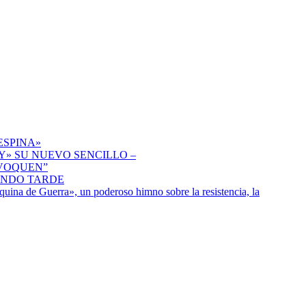
ESPINA»
» SU NUEVO SENCILLO –
IVOQUEN”
ENDO TARDE
uina de Guerra», un poderoso himno sobre la resistencia, la