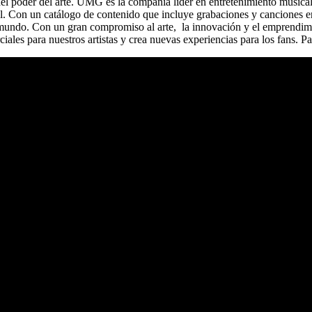
del poder del arte. UMG es la compañía líder en entretenimiento music
. Con un catálogo de contenido que incluye grabaciones y canciones en 
 mundo. Con un gran compromiso al arte, la innovación y el emprendim
ales para nuestros artistas y crea nuevas experiencias para los fans. P