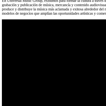
En Universal Music Group, existimos para formar la cultura a través 
grabación y publicación de música, mercancía y contenido audiovisual
produce y distribuye la música más aclamada y exitosa alrededor del
modelos de negocios que amplían las oportunidades artísticas y comerci