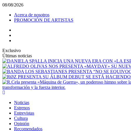
Saltar
08/08/2026
al
Acerca de nosotros
contenido
PROMOCIÓN DE ARTISTAS
facebook
Instagram
YouTube
Exclusivo
Últimas noticias
transformación y la fuerza interior.
Menú
principal
Noticias
Estrenos
Entrevistas
Cultura
Opinión
Recomendados