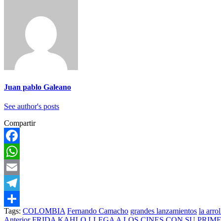
Juan pablo Galeano
See author's posts
Compartir
Facebook
WhatsApp
Email
Telegram
Tags:
COLOMBIA
Fernando Camacho
grandes lanzamientos
la arro
Compartir
Anterior
FRIDA KAHLO LLEGA A LOS CINES CON SU PRIM