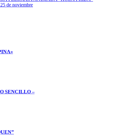
o 25 de noviembre
PINA»
O SENCILLO –
QUEN”