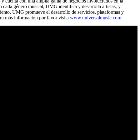
al y cuenta con una amplia gama de negocios involucrados en la
cada género musical, UMG identifica y desarrolla artistas, y
iento, UMG promueve el desarrollo de servicios, plataformas y
ara más información por favor visita
www.universalmusic.com
.