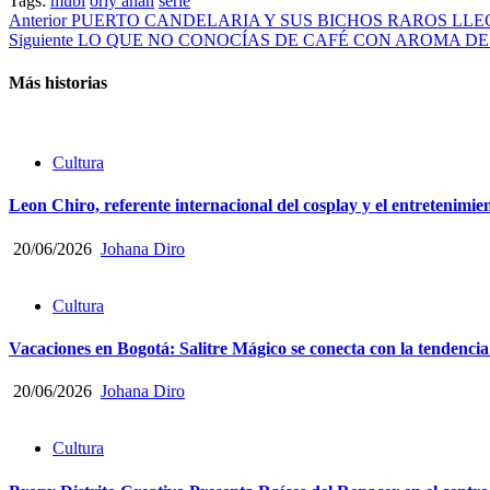
Tags:
mubi
orly anan
serie
Compartir
Post
Anterior
PUERTO CANDELARIA Y SUS BICHOS RAROS LLEG
Siguiente
LO QUE NO CONOCÍAS DE CAFÉ CON AROMA DE
navigation
Más historias
Cultura
Leon Chiro, referente internacional del cosplay y el entretenimi
20/06/2026
Johana Diro
Cultura
Vacaciones en Bogotá: Salitre Mágico se conecta con la tendenci
20/06/2026
Johana Diro
Cultura