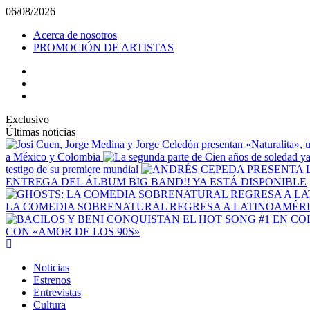
Saltar
06/08/2026
al
Acerca de nosotros
contenido
PROMOCIÓN DE ARTISTAS
facebook
Instagram
YouTube
Exclusivo
Últimas noticias
a México y Colombia
testigo de su premiere mundial
ENTREGA DEL ÁLBUM BIG BAND!! YA ESTÁ DISPONIBLE
LA COMEDIA SOBRENATURAL REGRESA A LATINOAMÉRIC
CON «AMOR DE LOS 90S»
Menú
principal
Noticias
Estrenos
Entrevistas
Cultura