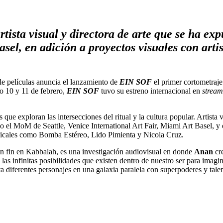
rtista visual y directora de arte que se ha e
asel, en adición a proyectos visuales con ar
 de películas anuncia el lanzamiento de
EIN SOF
el primer cortometraje 
o 10 y 11 de febrero,
EIN SOF
tuvo su estreno internacional en
stream
ue exploran las intersecciones del ritual y la cultura popular. Artista vi
ndo el MoM de Seattle, Venice International Art Fair, Miami Art Basel, 
usicales como Bomba Estéreo, Lido Pimienta y Nicola Cruz.
sin fin en Kabbalah, es una investigación audiovisual en donde
Anan
cre
e las infinitas posibilidades que existen dentro de nuestro ser para imag
ta diferentes personajes en una galaxia paralela con superpoderes y tal