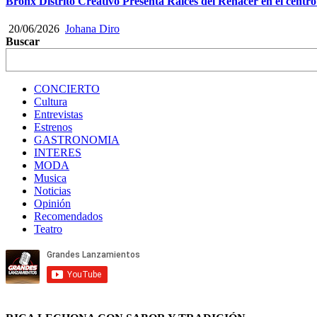
Bronx Distrito Creativo Presenta Raíces del Renacer en el centr
20/06/2026
Johana Diro
Buscar
CONCIERTO
Cultura
Entrevistas
Estrenos
GASTRONOMIA
INTERES
MODA
Musica
Noticias
Opinión
Recomendados
Teatro