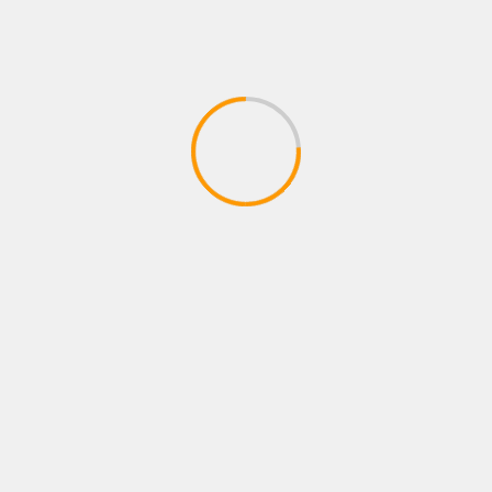
NOTICIAS
BACILOS Y BENI CONQUISTAN EL HOT SONG
#1 EN COLOMBIA Y PERÚ CON «AMOR DE LOS
90S»
05/08/2026
Juan pablo Galeano