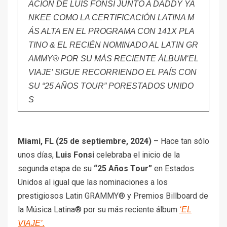
ACIÓN DE LUIS FONSI JUNTO A DADDY YA
NKEE COMO LA CERTIFICACIÓN LATINA M
ÁS ALTA EN EL PROGRAMA CON 141X PLA
TINO
& EL RECIÉN NOMINADO AL LATIN GR
AMMY® POR SU MÁS RECIENTE ÁLBUM
‘EL
VIAJE’ SIGUE RECORRIENDO EL PAÍS CON
SU “25 AÑOS TOUR” POR
ESTADOS UNIDO
S
Miami, FL (25 de septiembre, 2024)
– Hace tan sólo
unos días,
Luis Fonsi
celebraba el inicio de la
segunda etapa de su
“25 Años Tour”
en Estados
Unidos al igual que las nominaciones a los
prestigiosos Latin GRAMMY® y Premios Billboard de
la Música Latina® por su más reciente álbum
‘EL
VIAJE’.