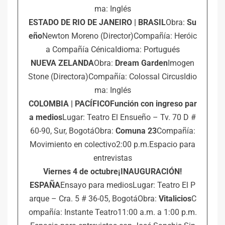
ma: Inglés
ESTADO DE RIO DE JANEIRO | BRASIL
Obra:
Su
eño
Newton Moreno (Director)Compañía: Heróic
a Compañía CénicaIdioma: Portugués
NUEVA ZELANDA
Obra:
Dream Garden
Imogen
Stone (Directora)Compañía: Colossal CircusIdio
ma: Inglés
COLOMBIA | PACÍFICO
Función con ingreso par
a medios
Lugar: Teatro El Ensueño – Tv. 70 D #
60-90, Sur, BogotáObra:
Comuna 23
Compañía:
Movimiento en colectivo2:00 p.m.Espacio para
entrevistas
Viernes 4 de octubre
¡INAUGURACIÓN!
ESPAÑA
Ensayo para mediosLugar: Teatro El P
arque – Cra. 5 # 36-05, BogotáObra:
Vitalicios
C
ompañía: Instante Teatro11:00 a.m. a 1:00 p.m.