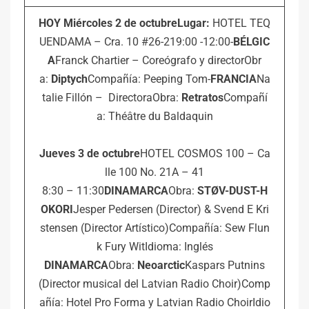
HOY Miércoles 2 de octubre
Lugar:
HOTEL TEQ
UENDAMA – Cra. 10 #26-219:00 -12:00-
BÉLGIC
A
Franck Chartier – Coreógrafo y directorObr
a:
Diptych
Compañía: Peeping Tom-
FRANCIA
Na
talie Fillón – DirectoraObra:
Retratos
Compañí
a: Théâtre du Baldaquin
Jueves 3 de octubre
HOTEL COSMOS 100 – Ca
lle 100 No. 21A – 41
8:30 – 11:30
DINAMARCA
Obra:
STØV-DUST-H
OKORI
Jesper Pedersen (Director) & Svend E Kri
stensen (Director Artístico)Compañía: Sew Flun
k Fury WitIdioma: Inglés
DINAMARCA
Obra:
Neoarctic
Kaspars Putnins
(Director musical del Latvian Radio Choir)Comp
añía: Hotel Pro Forma y Latvian Radio ChoirIdio