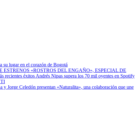
a su lugar en el corazón de Bogotá
ESTRENOS «ROSTROS DEL ENGAÑO», ESPECIAL DE
Andrés Nipas supera los 70 mil oyentes en Spotify
TI
a y Jorge Celedón presentan «Naturalita», una colaboración que une