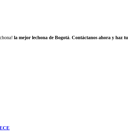
lechona!
la mejor lechona de Bogotá
.
Contáctanos
ahora y haz tu
RECE