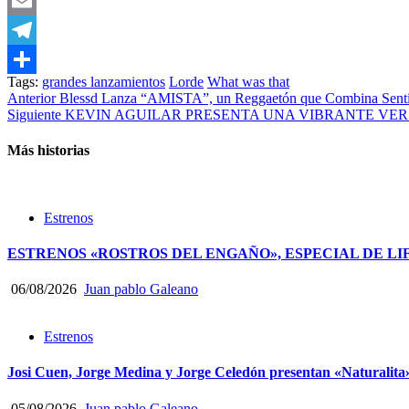
WhatsApp
Email
Telegram
Tags:
grandes lanzamientos
Lorde
What was that
Compartir
Post
Anterior
Blessd Lanza “AMISTA”, un Reggaetón que Combina Senti
Siguiente
KEVIN AGUILAR PRESENTA UNA VIBRANTE VERS
navigation
Más historias
Estrenos
ESTRENOS «ROSTROS DEL ENGAÑO», ESPECIAL DE LI
06/08/2026
Juan pablo Galeano
Estrenos
Josi Cuen, Jorge Medina y Jorge Celedón presentan «Naturalita
05/08/2026
Juan pablo Galeano