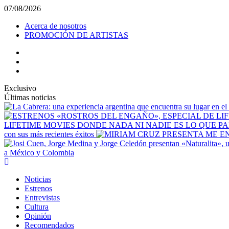
Saltar
07/08/2026
al
Acerca de nosotros
contenido
PROMOCIÓN DE ARTISTAS
facebook
Instagram
YouTube
Exclusivo
Últimas noticias
LIFETIME MOVIES DONDE NADA NI NADIE ES LO QUE P
con sus más recientes éxitos
a México y Colombia
Menú
principal
Noticias
Estrenos
Entrevistas
Cultura
Opinión
Recomendados