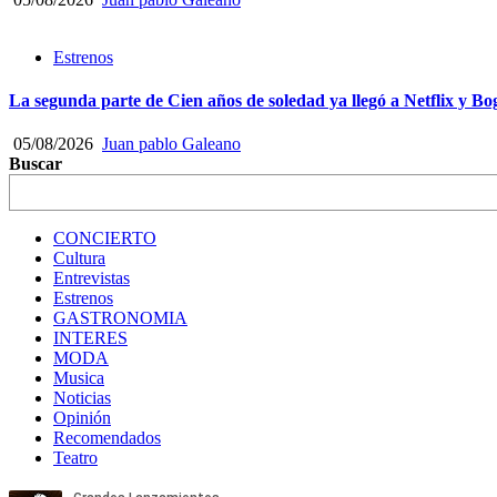
Estrenos
La segunda parte de Cien años de soledad ya llegó a Netflix y Bo
05/08/2026
Juan pablo Galeano
Buscar
CONCIERTO
Cultura
Entrevistas
Estrenos
GASTRONOMIA
INTERES
MODA
Musica
Noticias
Opinión
Recomendados
Teatro