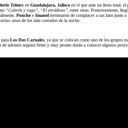
torio Telmex
en
Guadalajara, Jalisco
en el que ante un lleno total, el
como
“Cabrón y vago”
,
“El envidioso”
, entre otras. Posteriormente, lleg
nalmente,
Poncho
e
Imanol
terminaron de complacer a sus fans junto a
Garza»
unos de los más coreados de la noche.
e para
Los Dos Carnales
, ya que se colocan como uno de los grupos má
de talentos seguirá firme y muy pronto darán a conocer algunos proyect