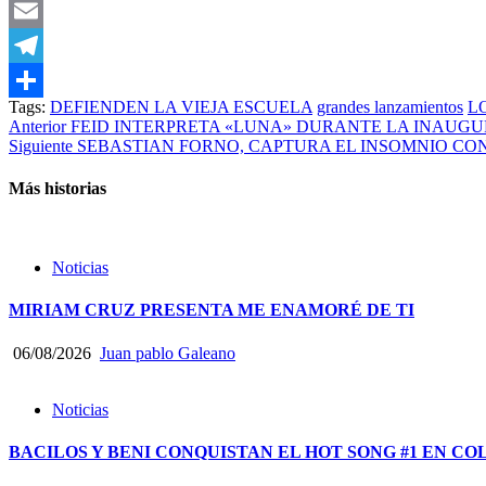
WhatsApp
Email
Telegram
Tags:
DEFIENDEN LA VIEJA ESCUELA
grandes lanzamientos
L
Compartir
Post
Anterior
FEID INTERPRETA «LUNA» DURANTE LA INAUGUR
Siguiente
SEBASTIAN FORNO, CAPTURA EL INSOMNIO CO
navigation
Más historias
Noticias
MIRIAM CRUZ PRESENTA ME ENAMORÉ DE TI
06/08/2026
Juan pablo Galeano
Noticias
BACILOS Y BENI CONQUISTAN EL HOT SONG #1 EN CO