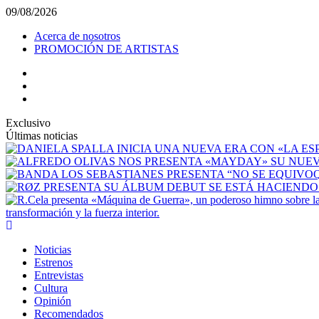
Saltar
09/08/2026
al
Acerca de nosotros
contenido
PROMOCIÓN DE ARTISTAS
facebook
Instagram
YouTube
Exclusivo
Últimas noticias
transformación y la fuerza interior.
Menú
principal
Noticias
Estrenos
Entrevistas
Cultura
Opinión
Recomendados