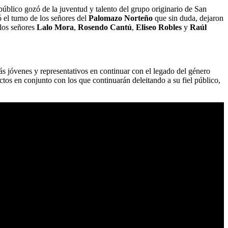
 público gozó de la juventud y talento del grupo originario de San
ó el turno de los señores del
Palomazo Norteño
que sin duda, dejaron
 los señores
Lalo Mora
,
Rosendo Cantú
,
Eliseo Robles
y
Raúl
s jóvenes y representativos en continuar con el legado del género
os en conjunto con los que continuarán deleitando a su fiel público,