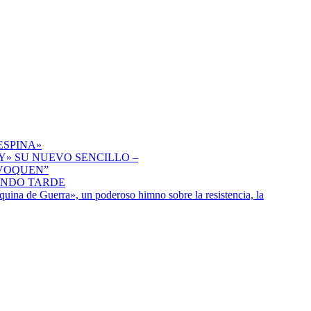
ESPINA»
» SU NUEVO SENCILLO –
IVOQUEN”
ENDO TARDE
uina de Guerra», un poderoso himno sobre la resistencia, la