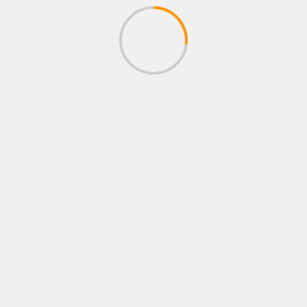
INTERES
AFINARTE MUSIC Y LOS DOS CARNALES
LÍDERES DE LA RADIO EN MÉXICO,
CENTROAMÉRICA Y COLOMBIA
05/08/2026
Juan pablo Galeano
BUSCAR
BUSCAR
CONCIERTO
Cultura