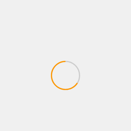
NOTICIAS
BOGOTÁ SE CONVIERTE EN EL ESCENARIO
MÁS GRANDE DE MORAT CON EL
LANZAMIENTO DE CASA MORAT
04/08/2026
Juan pablo Galeano
BUSCAR