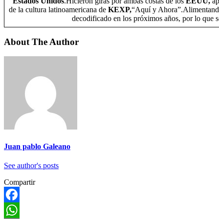
Estados Unidos
.Hicieron giras por ambas costas de los
EEUU,
ap
de la cultura latinoamericana de
KEXP,
“Aquí y Ahora”.Alimentando 
decodificado en los próximos años, por lo que s
About The Author
Juan pablo Galeano
See author's posts
Compartir
Facebook