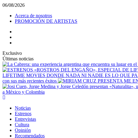
Saltar
06/08/2026
al
Acerca de nosotros
contenido
PROMOCIÓN DE ARTISTAS
facebook
Instagram
YouTube
Exclusivo
Últimas noticias
LIFETIME MOVIES DONDE NADA NI NADIE ES LO QUE P
con sus más recientes éxitos
a México y Colombia
Menú
principal
Noticias
Estrenos
Entrevistas
Cultura
Opinión
Recomendados