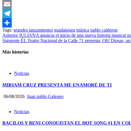
WhatsApp
Email
Telegram
Tags:
grandes lanzamientos
guadalajara
música
pablo calderon
Compartir
Post
Anterior
JULIANA anuncia el inicio de una nueva historia musical q
Siguiente
ÉL Teatro Nacional de la Calle 71 presenta; Oh! Diosas, un
navigation
Más historias
Noticias
MIRIAM CRUZ PRESENTA ME ENAMORÉ DE TI
06/08/2026
Juan pablo Galeano
Noticias
BACILOS Y BENI CONQUISTAN EL HOT SONG #1 EN CO