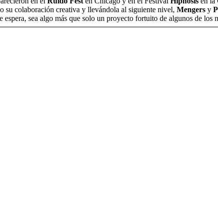
arecieron en el
Ruido Fest
en Chicago y en el Festival
Hipnosis
en la
su colaboración creativa y llevándola al siguiente nivel,
Mengers
y
P
e espera, sea algo más que solo un proyecto fortuito de algunos de los