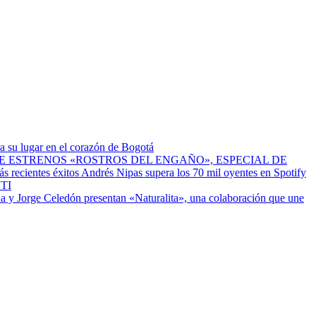
a su lugar en el corazón de Bogotá
ESTRENOS «ROSTROS DEL ENGAÑO», ESPECIAL DE
Andrés Nipas supera los 70 mil oyentes en Spotify
TI
a y Jorge Celedón presentan «Naturalita», una colaboración que une