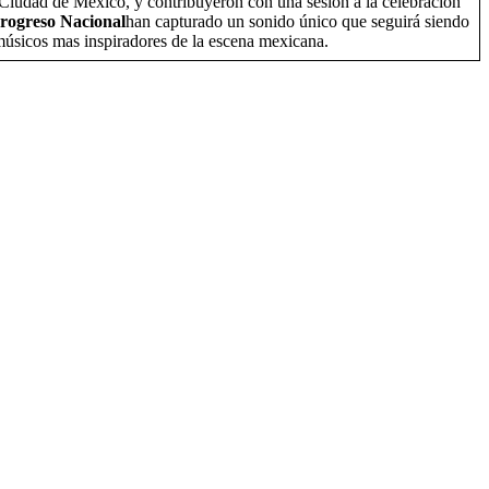
 Ciudad de Mexico, y contribuyeron con una sesión a la celebración
rogreso Nacional
han capturado un sonido único que seguirá siendo
 músicos mas inspiradores de la escena mexicana.