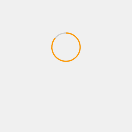
See author's posts
Compartir
Facebook
WhatsApp
Email
Telegram
Compartir
cine
grandes lanzamientos
MAXTON HALL
Tags:
Mona Kasten
peliculas
PRIME VIDEO
series
Anterior
Siguiente
PIPE BUENO LANZA SU
EMMANUEL CORTÉS
NUEVO ÁLBUM «VIVES
PRESENTA “SIN VOZ” Una
CON MARIACHI», UN
cumbia tumbada que
PROYECTO AMBICIOSO
transforma el desamor
QUE REDEFINE EL
en ritmo y fuerza